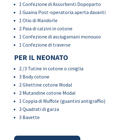
1 Confezione di Assorbenti Dopoparto
1 Guaina Post-operatoria aperta davanti
1 Olio di Mandorle
2 Paia di calzini in cotone
1 Confezione di asciugamani monouso
1 Confezione di traverse
PER IL NEONATO
2 /3 Tutine in cotone o ciniglia
3 Body cotone
2 Ghettine cotone Modal
2 Mutandine cotone Modal
1 Coppia di Muffole (guantini antigraffio)
3 Quadrati di garza
3 Bavette