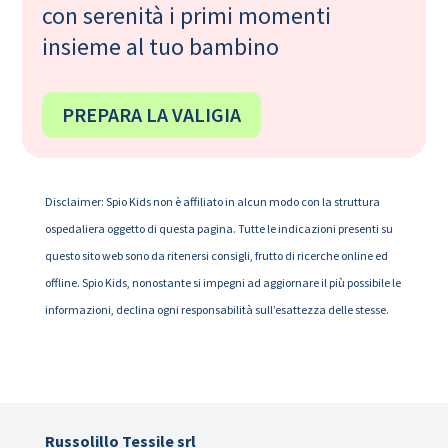
con serenità i primi momenti
insieme al tuo bambino
PREPARA LA VALIGIA
Disclaimer: Spio Kids non è affiliato in alcun modo con la struttura
ospedaliera oggetto di questa pagina. Tutte le indicazioni presenti su
questo sito web sono da ritenersi consigli, frutto di ricerche online ed
offline. Spio Kids, nonostante si impegni ad aggiornare il più possibile le
informazioni, declina ogni responsabilità sull’esattezza delle stesse.
Russolillo Tessile srl