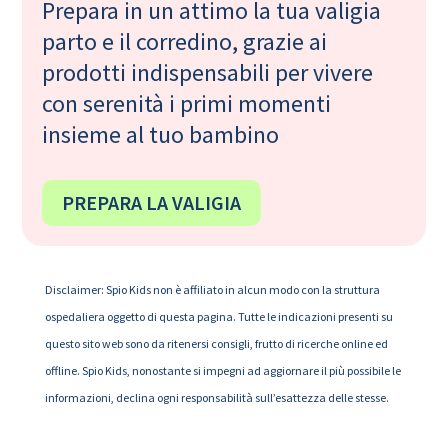
Prepara in un attimo la tua valigia
parto e il corredino, grazie ai
prodotti indispensabili per vivere
con serenità i primi momenti
insieme al tuo bambino
PREPARA LA VALIGIA
Disclaimer: Spio Kids non è affiliato in alcun modo con la struttura
ospedaliera oggetto di questa pagina. Tutte le indicazioni presenti su
questo sito web sono da ritenersi consigli, frutto di ricerche online ed
offline. Spio Kids, nonostante si impegni ad aggiornare il più possibile le
informazioni, declina ogni responsabilità sull’esattezza delle stesse.