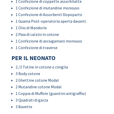
1 Confezione di coppette assorbilatte
1 Confezione di mutandine monouso
1 Confezione di Assorbenti Dopoparto
1 Guaina Post-operatoria aperta davanti
1 Olio di Mandorle
2 Paia di calzini in cotone
1 Confezione di asciugamani monouso
1 Confezione di traverse
PER IL NEONATO
2 /3 Tutine in cotone o ciniglia
3 Body cotone
2 Ghettine cotone Modal
2 Mutandine cotone Modal
1 Coppia di Muffole (guantini antigraffio)
3 Quadrati di garza
3 Bavette