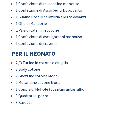
1 Confezione di mutandine monouso
1 Confezione di Assorbenti Dopoparto
1 Guaina Post-operatoria aperta davanti
1 Olio di Mandorle
2 Paia di calzini in cotone
1 Confezione di asciugamani monouso
1 Confezione di traverse
PER IL NEONATO
2 /3 Tutine in cotone o ciniglia
3 Body cotone
2 Ghettine cotone Modal
2 Mutandine cotone Modal
1 Coppia di Muffole (guantini antigraffio)
3 Quadrati di garza
3 Bavette