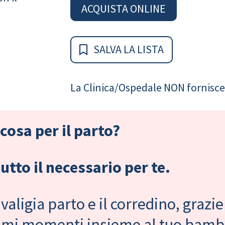
ACQUISTA ONLINE
SALVA LA LISTA
La Clinica/Ospedale NON fornisce 
cosa per il parto?
tto il necessario per te.
valigia parto e il corredino, grazie
primi momenti insieme al tuo bam