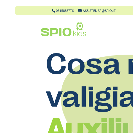
0815886776
ASSISTENZA@SPIO.IT
Cosa 
valigi
Auxil