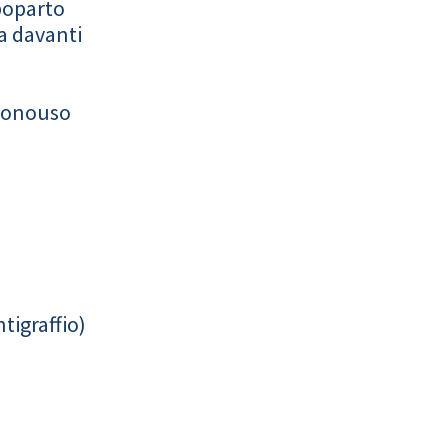
poparto
a davanti
monouso
tigraffio)