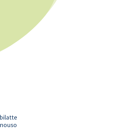
bilatte
onouso