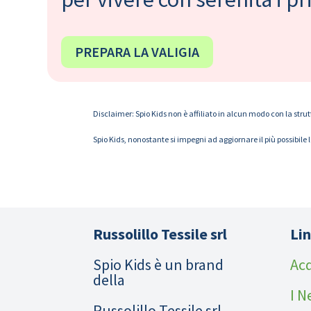
PREPARA LA VALIGIA
Disclaimer: Spio Kids non è affiliato in alcun modo con la strut
Spio Kids, nonostante si impegni ad aggiornare il più possibile 
Russolillo Tessile srl
Lin
Spio Kids è un brand
Acq
della
I N
Russolillo Tessile srl