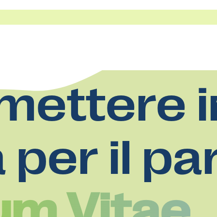
mettere i
a per il pa
ium Vitae