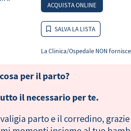
ACQUISTA ONLINE
SALVA LA LISTA
La Clinica/Ospedale NON fornisce 
cosa per il parto?
tto il necessario per te.
valigia parto e il corredino, grazie
primi momenti insieme al tuo bam