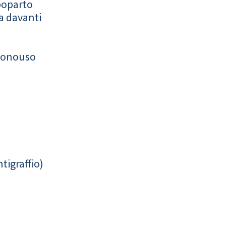
poparto
a davanti
monouso
tigraffio)