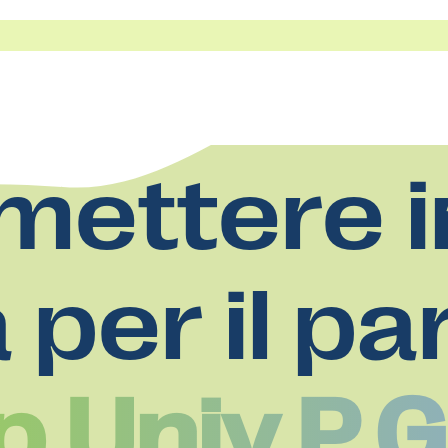
mettere i
a per il pa
p.Univ.P.