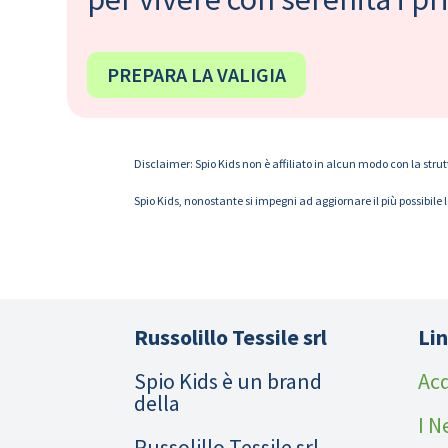
PREPARA LA VALIGIA
Disclaimer: Spio Kids non è affiliato in alcun modo con la strut
Spio Kids, nonostante si impegni ad aggiornare il più possibile 
Russolillo Tessile srl
Lin
Spio Kids è un brand
Acq
della
I N
Russolillo Tessile srl