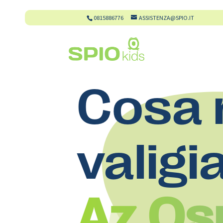
0815886776
ASSISTENZA@SPIO.IT
Cosa 
valigi
Az.Os