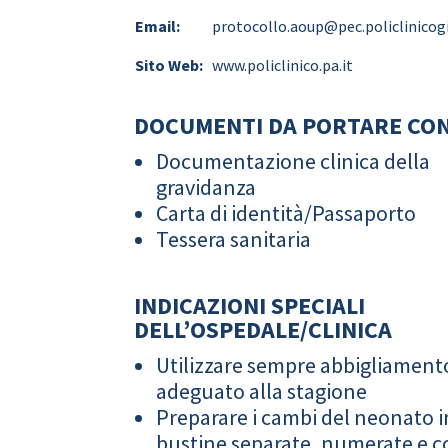
Email:
protocollo.aoup@pec.policlinicog
Sito Web:
www.policlinico.pa.it
DOCUMENTI DA PORTARE CON
Documentazione clinica della
gravidanza
Carta di identità/Passaporto
Tessera sanitaria
INDICAZIONI SPECIALI
DELL’OSPEDALE/CLINICA
Utilizzare sempre abbigliament
adeguato alla stagione
Preparare i cambi del neonato i
bustine separate, numerate e co