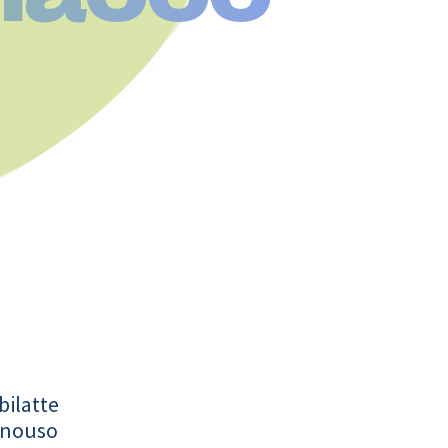
bilatte
onouso