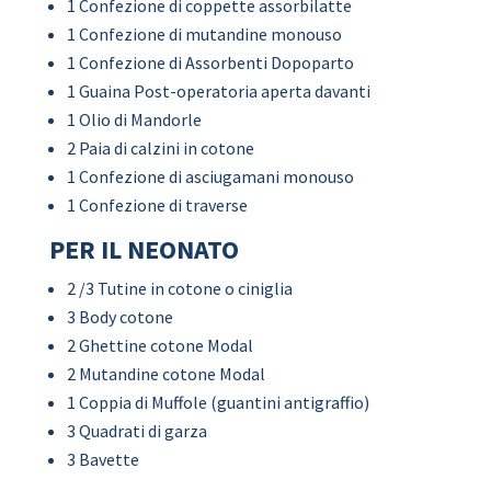
1 Confezione di coppette assorbilatte
1 Confezione di mutandine monouso
1 Confezione di Assorbenti Dopoparto
1 Guaina Post-operatoria aperta davanti
1 Olio di Mandorle
2 Paia di calzini in cotone
1 Confezione di asciugamani monouso
1 Confezione di traverse
PER IL NEONATO
2 /3 Tutine in cotone o ciniglia
3 Body cotone
2 Ghettine cotone Modal
2 Mutandine cotone Modal
1 Coppia di Muffole (guantini antigraffio)
3 Quadrati di garza
3 Bavette