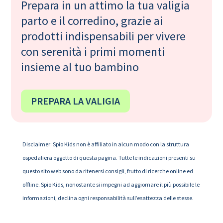
Prepara in un attimo la tua valigia
parto e il corredino, grazie ai
prodotti indispensabili per vivere
con serenità i primi momenti
insieme al tuo bambino
PREPARA LA VALIGIA
Disclaimer: Spio Kids non è affiliato in alcun modo con la struttura
ospedaliera oggetto di questa pagina. Tutte le indicazioni presenti su
questo sito web sono da ritenersi consigli, frutto di ricerche online ed
offline. Spio Kids, nonostante si impegni ad aggiornare il più possibile le
informazioni, declina ogni responsabilità sull’esattezza delle stesse.