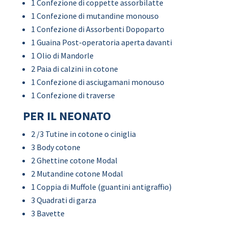
1 Confezione di coppette assorbilatte
1 Confezione di mutandine monouso
1 Confezione di Assorbenti Dopoparto
1 Guaina Post-operatoria aperta davanti
1 Olio di Mandorle
2 Paia di calzini in cotone
1 Confezione di asciugamani monouso
1 Confezione di traverse
PER IL NEONATO
2 /3 Tutine in cotone o ciniglia
3 Body cotone
2 Ghettine cotone Modal
2 Mutandine cotone Modal
1 Coppia di Muffole (guantini antigraffio)
3 Quadrati di garza
3 Bavette