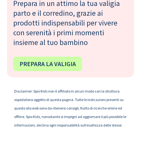
Prepara in un attimo la tua valigia
parto e il corredino, grazie ai
prodotti indispensabili per vivere
con serenità i primi momenti
insieme al tuo bambino
PREPARA LA VALIGIA
Disclaimer: Spio Kids non è affiliato in alcun modo con la struttura
ospedaliera oggetto di questa pagina. Tutte le indicazioni presenti su
questo sito web sono da ritenersi consigli, frutto di ricerche online ed
offline. Spio Kids, nonostante si impegni ad aggiornare il più possibile le
informazioni, declina ogni responsabilità sull’esattezza delle stesse.