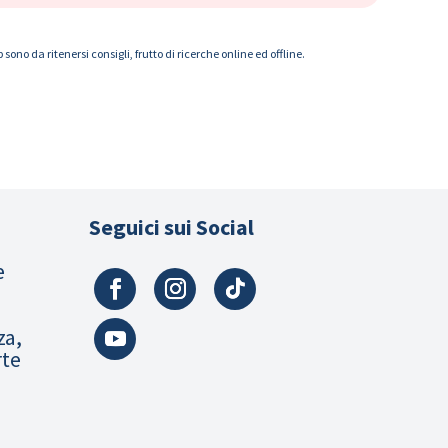
ono da ritenersi consigli, frutto di ricerche online ed offline.
Seguici sui Social
e
za,
rte