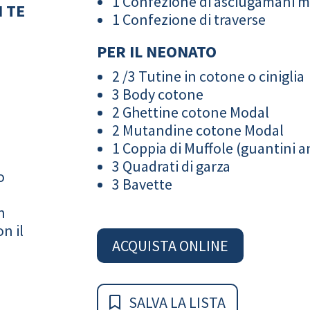
1 Confezione di asciugamani 
 TE
1 Confezione di traverse
PER IL NEONATO
2 /3 Tutine in cotone o ciniglia
3 Body cotone
2 Ghettine cotone Modal
2 Mutandine cotone Modal
1 Coppia di Muffole (guantini an
3 Quadrati di garza
o
3 Bavette
n
n il
ACQUISTA ONLINE
SALVA LA LISTA