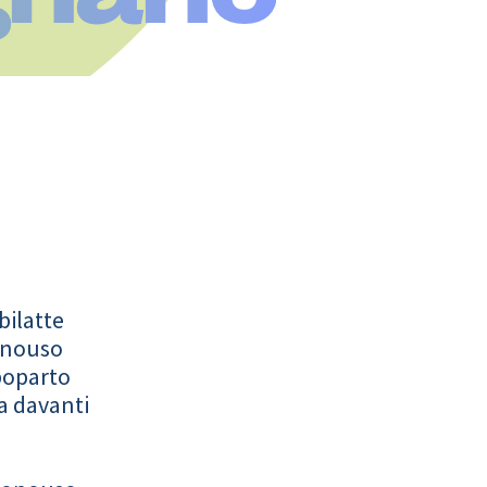
bilatte
onouso
poparto
a davanti