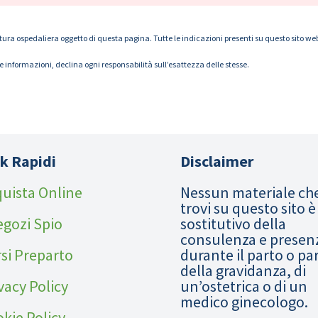
tura ospedaliera oggetto di questa pagina. Tutte le indicazioni presenti su questo sito web s
le informazioni, declina ogni responsabilità sull’esattezza delle stesse.
k Rapidi
Disclaimer
uista Online
Nessun materiale ch
trovi su questo sito è
egozi Spio
sostitutivo della
consulenza e presen
si Preparto
durante il parto o pa
della gravidanza, di
vacy Policy
un’ostetrica o di un
medico ginecologo.
kie Policy