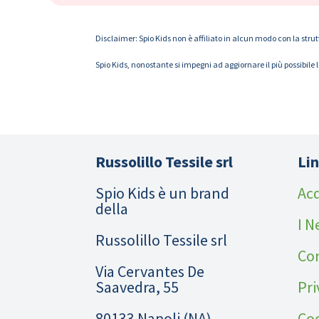
Disclaimer: Spio Kids non è affiliato in alcun modo con la strut
Spio Kids, nonostante si impegni ad aggiornare il più possibile 
Russolillo Tessile srl
Lin
Spio Kids è un brand
Acq
della
I N
Russolillo Tessile srl
Cor
Via Cervantes De
Saavedra, 55
Pri
80133 Napoli (NA)
Coo