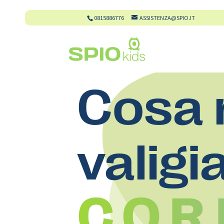
0815886776
ASSISTENZA@SPIO.IT
Cosa 
valigi
C.O.R.