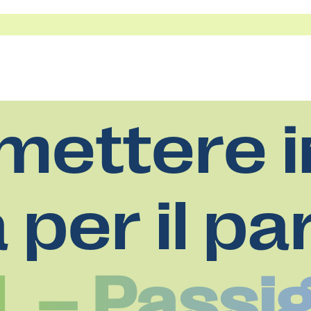
mettere i
a per il pa
I. – Pass