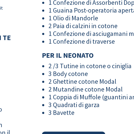
1 Confezione di Assorbenti Do
it
1 Guaina Post-operatoria apert
1 Olio di Mandorle
2 Paia di calzini in cotone
1 Confezione di asciugamani 
 TE
1 Confezione di traverse
PER IL NEONATO
2 /3 Tutine in cotone o ciniglia
3 Body cotone
2 Ghettine cotone Modal
2 Mutandine cotone Modal
1 Coppia di Muffole (guantini an
3 Quadrati di garza
o
3 Bavette
n
n il