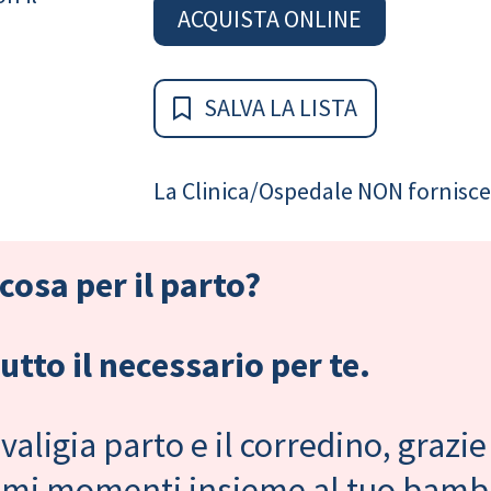
ACQUISTA ONLINE
SALVA LA LISTA
La Clinica/Ospedale NON fornisce 
cosa per il parto?
tto il necessario per te.
valigia parto e il corredino, grazie
primi momenti insieme al tuo bam