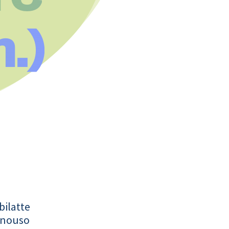
.)
bilatte
onouso