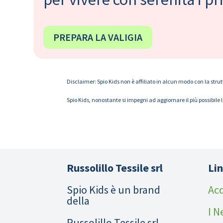
PREPARA LA VALIGIA
Disclaimer: Spio Kids non è affiliato in alcun modo con la strut
Spio Kids, nonostante si impegni ad aggiornare il più possibile 
Russolillo Tessile srl
Lin
Spio Kids è un brand
Acq
della
I N
Russolillo Tessile srl