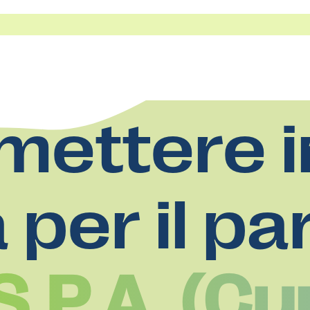
mettere i
a per il pa
 S.P.A. (Cu