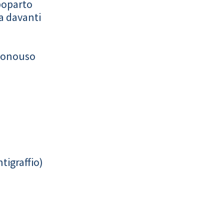
poparto
a davanti
monouso
tigraffio)