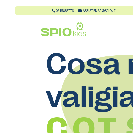
0815886776
ASSISTENZA@SPIO.IT
Cosa 
valigi
C.O.T.