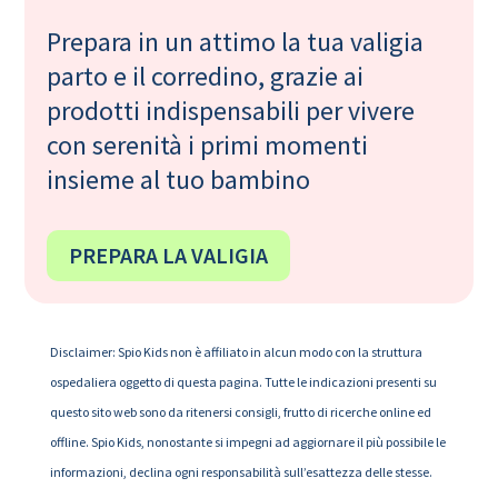
Prepara in un attimo la tua valigia
parto e il corredino, grazie ai
prodotti indispensabili per vivere
con serenità i primi momenti
insieme al tuo bambino
PREPARA LA VALIGIA
Disclaimer: Spio Kids non è affiliato in alcun modo con la struttura
ospedaliera oggetto di questa pagina. Tutte le indicazioni presenti su
questo sito web sono da ritenersi consigli, frutto di ricerche online ed
offline. Spio Kids, nonostante si impegni ad aggiornare il più possibile le
informazioni, declina ogni responsabilità sull’esattezza delle stesse.