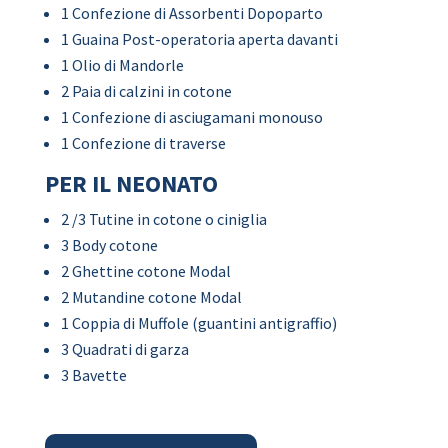
1 Confezione di Assorbenti Dopoparto
1 Guaina Post-operatoria aperta davanti
1 Olio di Mandorle
2 Paia di calzini in cotone
1 Confezione di asciugamani monouso
1 Confezione di traverse
PER IL NEONATO
2 /3 Tutine in cotone o ciniglia
3 Body cotone
2 Ghettine cotone Modal
2 Mutandine cotone Modal
1 Coppia di Muffole (guantini antigraffio)
3 Quadrati di garza
3 Bavette