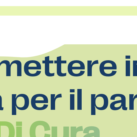
mettere i
a per il pa
Di Cura