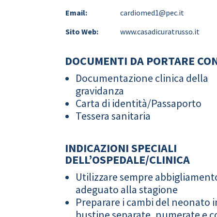
Email:
cardiomed1@pec.it
Sito Web:
www.casadicuratrusso.it
DOCUMENTI DA PORTARE CON
Documentazione clinica della
gravidanza
Carta di identità/Passaporto
Tessera sanitaria
INDICAZIONI SPECIALI
DELL’OSPEDALE/CLINICA
Utilizzare sempre abbigliament
adeguato alla stagione
Preparare i cambi del neonato i
bustine separate, numerate e co