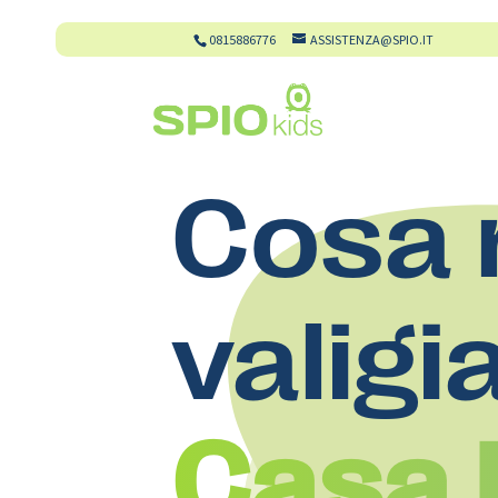
0815886776
ASSISTENZA@SPIO.IT
Cosa 
valigi
Casa 