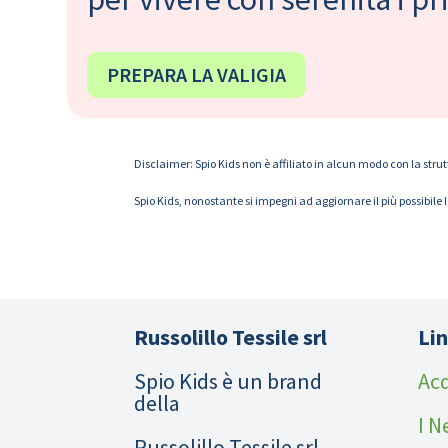
PREPARA LA VALIGIA
Disclaimer: Spio Kids non è affiliato in alcun modo con la strut
Spio Kids, nonostante si impegni ad aggiornare il più possibile 
Russolillo Tessile srl
Lin
Spio Kids è un brand
Acq
della
I N
Russolillo Tessile srl