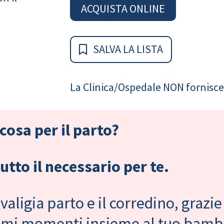
ACQUISTA ONLINE
SALVA LA LISTA
La Clinica/Ospedale NON fornisce 
cosa per il parto?
tto il necessario per te.
valigia parto e il corredino, grazie
primi momenti insieme al tuo bam