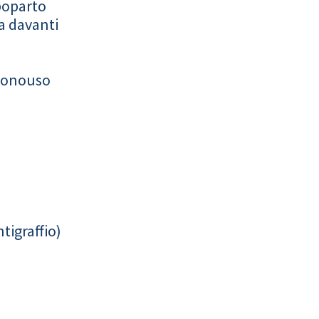
poparto
a davanti
monouso
tigraffio)