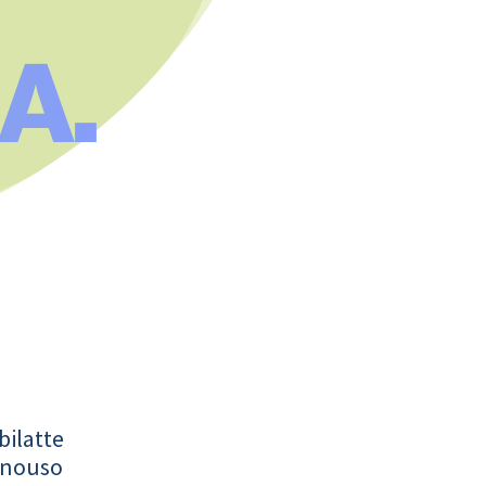
A.
bilatte
onouso