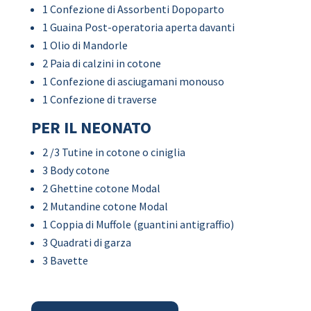
1 Confezione di Assorbenti Dopoparto
1 Guaina Post-operatoria aperta davanti
1 Olio di Mandorle
2 Paia di calzini in cotone
1 Confezione di asciugamani monouso
1 Confezione di traverse
PER IL NEONATO
2 /3 Tutine in cotone o ciniglia
3 Body cotone
2 Ghettine cotone Modal
2 Mutandine cotone Modal
1 Coppia di Muffole (guantini antigraffio)
3 Quadrati di garza
3 Bavette