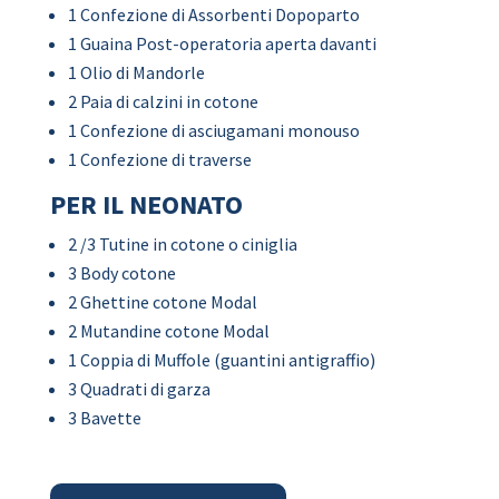
1 Confezione di Assorbenti Dopoparto
1 Guaina Post-operatoria aperta davanti
1 Olio di Mandorle
2 Paia di calzini in cotone
1 Confezione di asciugamani monouso
1 Confezione di traverse
PER IL NEONATO
2 /3 Tutine in cotone o ciniglia
3 Body cotone
2 Ghettine cotone Modal
2 Mutandine cotone Modal
1 Coppia di Muffole (guantini antigraffio)
3 Quadrati di garza
3 Bavette