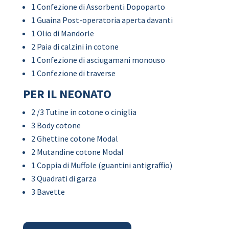
1 Confezione di Assorbenti Dopoparto
1 Guaina Post-operatoria aperta davanti
1 Olio di Mandorle
2 Paia di calzini in cotone
1 Confezione di asciugamani monouso
1 Confezione di traverse
PER IL NEONATO
2 /3 Tutine in cotone o ciniglia
3 Body cotone
2 Ghettine cotone Modal
2 Mutandine cotone Modal
1 Coppia di Muffole (guantini antigraffio)
3 Quadrati di garza
3 Bavette