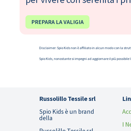
PREPARA LA VALIGIA
Disclaimer: Spio Kids non è affiliato in alcun modo con la strut
Spio Kids, nonostante si impegni ad aggiornare il più possibile 
Russolillo Tessile srl
Lin
Spio Kids è un brand
Acq
della
I N
Russolillo Tessile srl