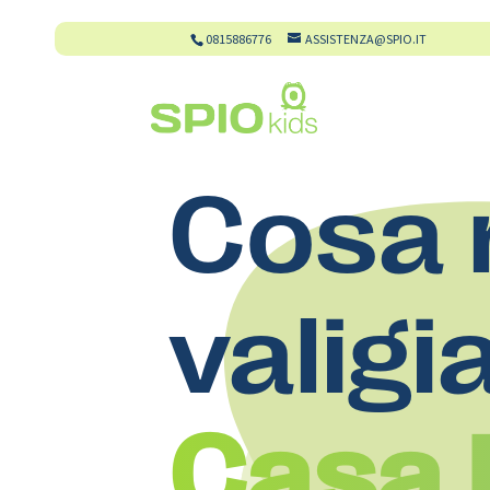
0815886776
ASSISTENZA@SPIO.IT
Cosa 
valigi
Casa 