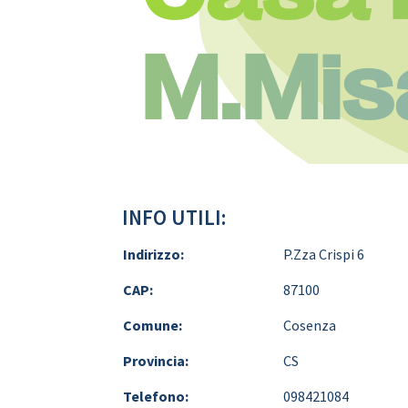
M.Mis
INFO UTILI:
Indirizzo:
P.Zza Crispi 6
CAP:
87100
Comune:
Cosenza
Provincia:
CS
Telefono:
098421084