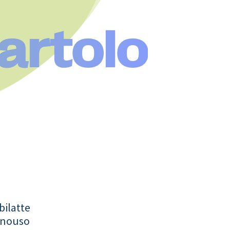
artolo
bilatte
onouso