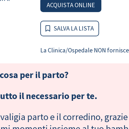
ACQUISTA ONLINE
SALVA LA LISTA
La Clinica/Ospedale NON fornisce 
cosa per il parto?
tto il necessario per te.
valigia parto e il corredino, grazie
primi momenti insieme al tuo bam