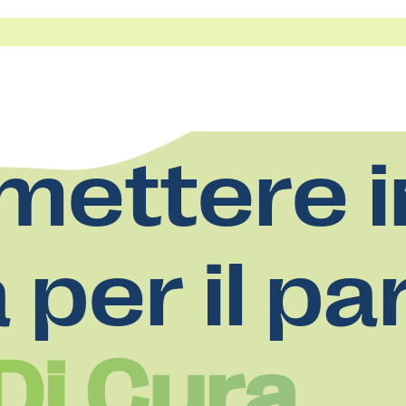
mettere i
a per il pa
Di Cura