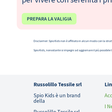
PREPARA LA VALIGIA
Disclaimer: Spio Kids non è affiliato in alcun modo con la strut
Spio Kids, nonostante si impegni ad aggiornare il più possibile 
Russolillo Tessile srl
Lin
Spio Kids è un brand
Acq
della
I N
Russolillo Tessile srl