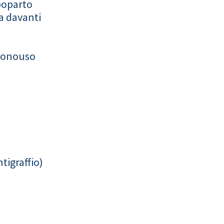
poparto
a davanti
monouso
tigraffio)