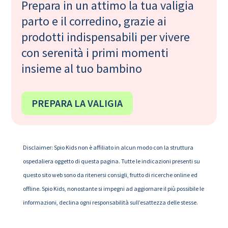
Prepara in un attimo la tua valigia
parto e il corredino, grazie ai
prodotti indispensabili per vivere
con serenità i primi momenti
insieme al tuo bambino
PREPARA LA VALIGIA
Disclaimer: Spio Kids non è affiliato in alcun modo con la struttura
ospedaliera oggetto di questa pagina. Tutte le indicazioni presenti su
questo sito web sono da ritenersi consigli, frutto di ricerche online ed
offline. Spio Kids, nonostante si impegni ad aggiornare il più possibile le
informazioni, declina ogni responsabilità sull’esattezza delle stesse.