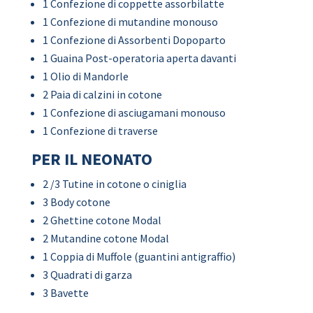
1 Confezione di coppette assorbilatte
1 Confezione di mutandine monouso
1 Confezione di Assorbenti Dopoparto
1 Guaina Post-operatoria aperta davanti
1 Olio di Mandorle
2 Paia di calzini in cotone
1 Confezione di asciugamani monouso
1 Confezione di traverse
PER IL NEONATO
2 /3 Tutine in cotone o ciniglia
3 Body cotone
2 Ghettine cotone Modal
2 Mutandine cotone Modal
1 Coppia di Muffole (guantini antigraffio)
3 Quadrati di garza
3 Bavette