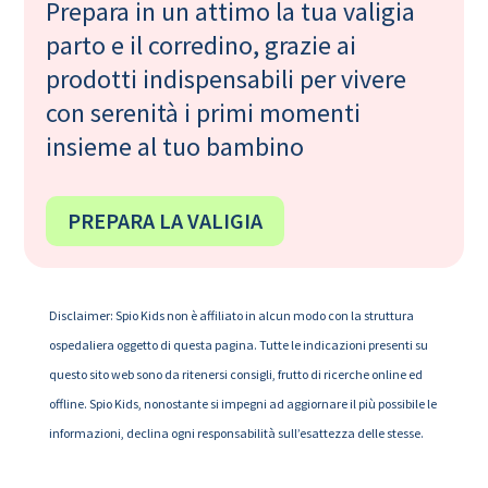
Prepara in un attimo la tua valigia
parto e il corredino, grazie ai
prodotti indispensabili per vivere
con serenità i primi momenti
insieme al tuo bambino
PREPARA LA VALIGIA
Disclaimer: Spio Kids non è affiliato in alcun modo con la struttura
ospedaliera oggetto di questa pagina. Tutte le indicazioni presenti su
questo sito web sono da ritenersi consigli, frutto di ricerche online ed
offline. Spio Kids, nonostante si impegni ad aggiornare il più possibile le
informazioni, declina ogni responsabilità sull’esattezza delle stesse.