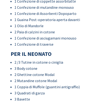
1 Confezione di coppette assorbilatte
1 Confezione di mutandine monouso
1 Confezione di Assorbenti Dopoparto
1 Guaina Post-operatoria aperta davanti
1 Olio di Mandorle
2 Paia di calzini in cotone
1 Confezione di asciugamani monouso
1 Confezione di traverse
PER IL NEONATO
2 /3 Tutine in cotone o ciniglia
3 Body cotone
2 Ghettine cotone Modal
2 Mutandine cotone Modal
1 Coppia di Muffole (guantini antigraffio)
3 Quadrati di garza
3 Bavette