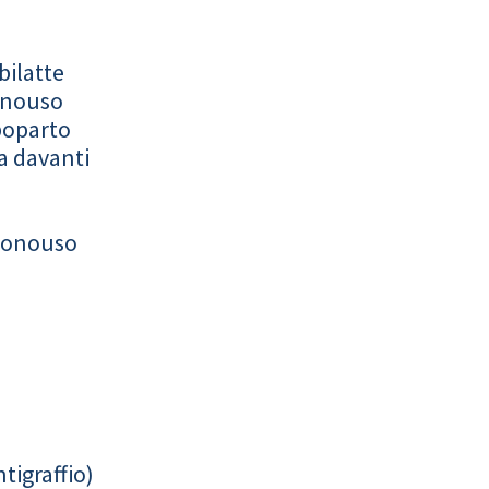
bilatte
onouso
poparto
a davanti
monouso
tigraffio)