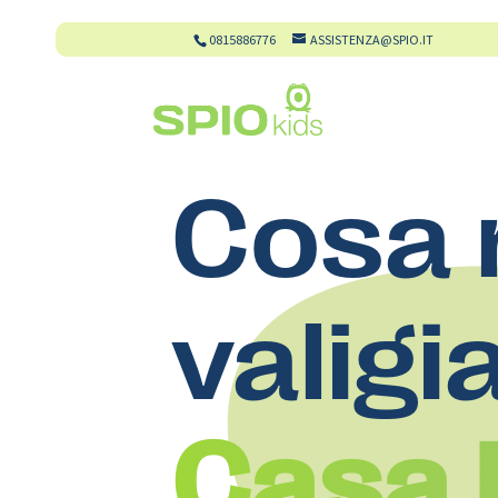
0815886776
ASSISTENZA@SPIO.IT
Cosa 
valigi
Casa 