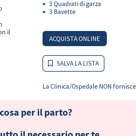
3 Quadrati di garza
o
3 Bavette
n
n il
ACQUISTA ONLINE
SALVA LA LISTA
La Clinica/Ospedale NON fornisce 
cosa per il parto?
tto il necessario per te.