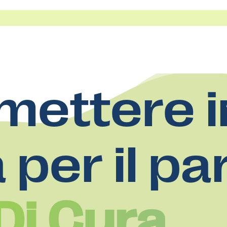
mettere i
a per il pa
Di Cura