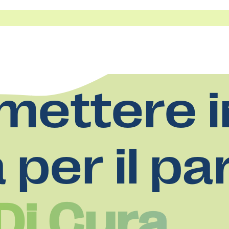
mettere i
a per il pa
Di Cura