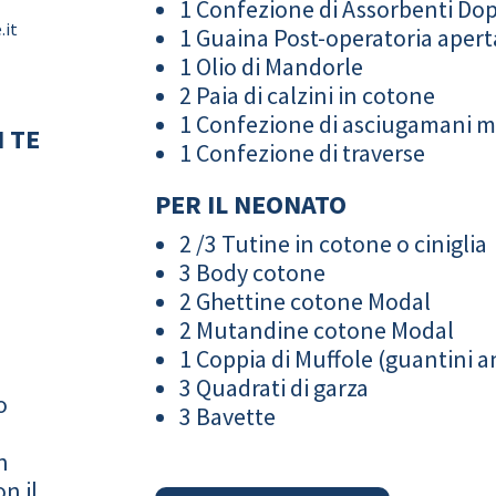
1 Confezione di Assorbenti Do
.it
1 Guaina Post-operatoria apert
1 Olio di Mandorle
2 Paia di calzini in cotone
1 Confezione di asciugamani 
 TE
1 Confezione di traverse
PER IL NEONATO
2 /3 Tutine in cotone o ciniglia
3 Body cotone
2 Ghettine cotone Modal
2 Mutandine cotone Modal
1 Coppia di Muffole (guantini an
3 Quadrati di garza
o
3 Bavette
n
n il