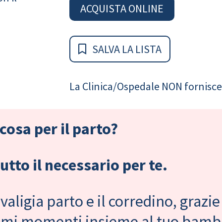
ACQUISTA ONLINE
SALVA LA LISTA
La Clinica/Ospedale NON fornisce 
cosa per il parto?
tto il necessario per te.
valigia parto e il corredino, grazie
primi momenti insieme al tuo bam