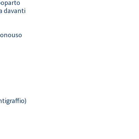
poparto
a davanti
monouso
tigraffio)