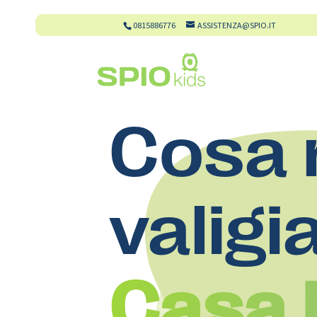
0815886776
ASSISTENZA@SPIO.IT
Cosa 
valigi
Casa 