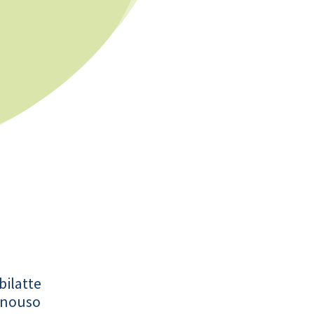
bilatte
onouso