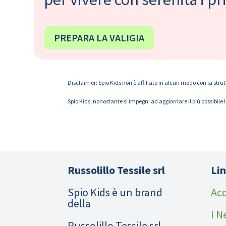
PREPARA LA VALIGIA
Disclaimer: Spio Kids non è affiliato in alcun modo con la strut
Spio Kids, nonostante si impegni ad aggiornare il più possibile 
Russolillo Tessile srl
Lin
Spio Kids è un brand
Acq
della
I N
Russolillo Tessile srl