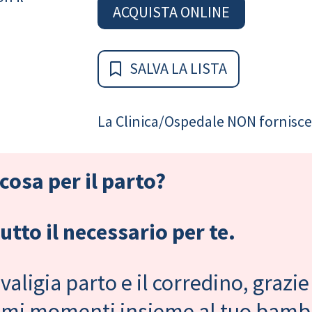
ACQUISTA ONLINE
SALVA LA LISTA
La Clinica/Ospedale NON fornisce 
cosa per il parto?
tto il necessario per te.
valigia parto e il corredino, grazie
primi momenti insieme al tuo bam