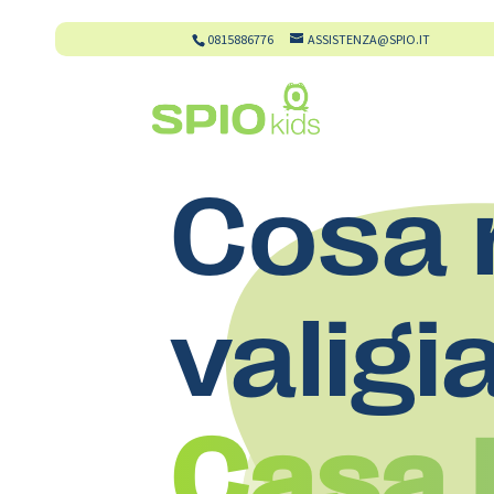
0815886776
ASSISTENZA@SPIO.IT
Cosa 
valigi
Casa 