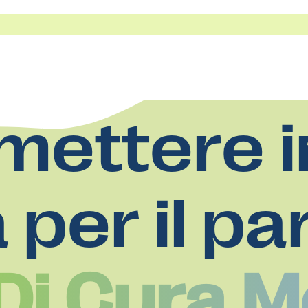
mettere i
a per il pa
Di Cura 