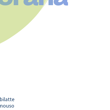
bilatte
onouso