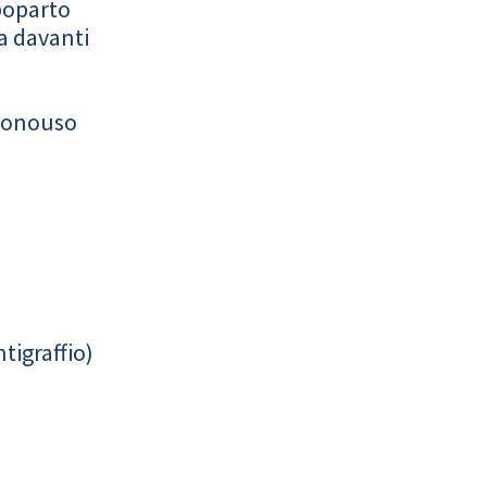
poparto
a davanti
monouso
tigraffio)