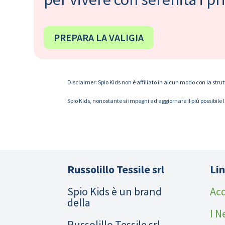
PREPARA LA VALIGIA
Disclaimer: Spio Kids non è affiliato in alcun modo con la strut
Spio Kids, nonostante si impegni ad aggiornare il più possibile 
Russolillo Tessile srl
Lin
Spio Kids è un brand
Acq
della
I N
Russolillo Tessile srl