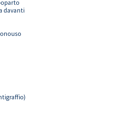
poparto
a davanti
monouso
tigraffio)