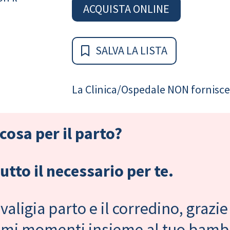
ACQUISTA ONLINE
SALVA LA LISTA
La Clinica/Ospedale NON fornisce 
cosa per il parto?
tto il necessario per te.
valigia parto e il corredino, grazie
primi momenti insieme al tuo bam