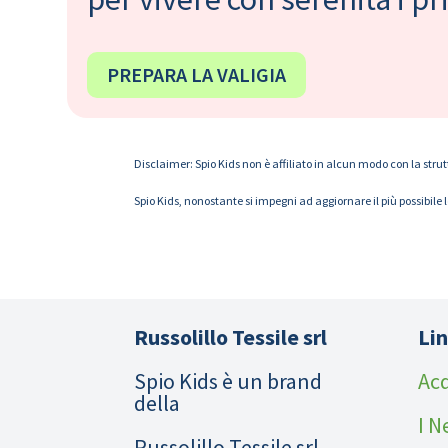
PREPARA LA VALIGIA
Disclaimer: Spio Kids non è affiliato in alcun modo con la strut
Spio Kids, nonostante si impegni ad aggiornare il più possibile 
Russolillo Tessile srl
Lin
Spio Kids è un brand
Acq
della
I N
Russolillo Tessile srl