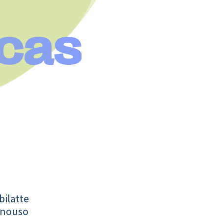
cas
bilatte
onouso