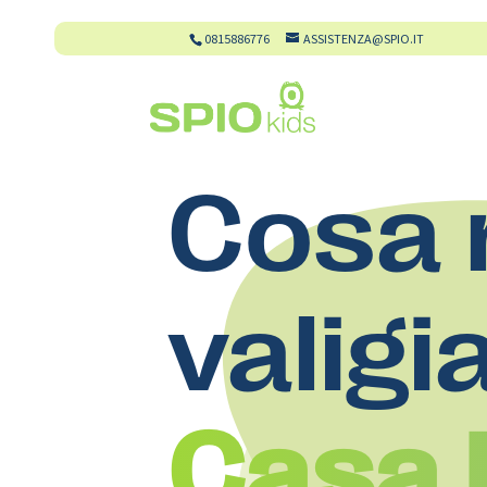
0815886776
ASSISTENZA@SPIO.IT
Cosa 
valigi
Casa 