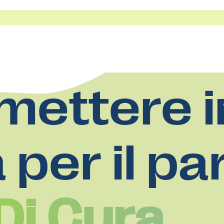
mettere i
a per il pa
Di Cura