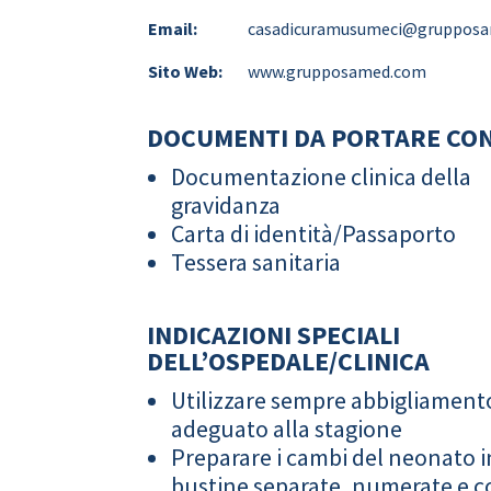
Email:
casadicuramusumeci@gruppos
Sito Web:
www.grupposamed.com
DOCUMENTI DA PORTARE CON
Documentazione clinica della
gravidanza
Carta di identità/Passaporto
Tessera sanitaria
INDICAZIONI SPECIALI
DELL’OSPEDALE/CLINICA
Utilizzare sempre abbigliament
adeguato alla stagione
Preparare i cambi del neonato i
bustine separate, numerate e co