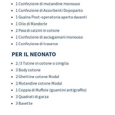
1 Confezione di mutandine monouso
1 Confezione di Assorbenti Dopoparto
1 Guaina Post-operatoria aperta davanti
1 Olio di Mandorle
2 Paia di calzini in cotone
1 Confezione di asciugamani monouso
1 Confezione di traverse
PER IL NEONATO
2 /3 Tutine in cotone o ciniglia
3 Body cotone
2 Ghettine cotone Modal
2 Mutandine cotone Modal
1 Coppia di Muffole (guantini antigraffio)
3 Quadrati di garza
3 Bavette