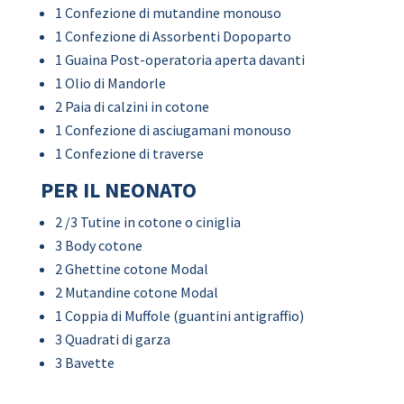
1 Confezione di mutandine monouso
1 Confezione di Assorbenti Dopoparto
1 Guaina Post-operatoria aperta davanti
1 Olio di Mandorle
2 Paia di calzini in cotone
1 Confezione di asciugamani monouso
1 Confezione di traverse
PER IL NEONATO
2 /3 Tutine in cotone o ciniglia
3 Body cotone
2 Ghettine cotone Modal
2 Mutandine cotone Modal
1 Coppia di Muffole (guantini antigraffio)
3 Quadrati di garza
3 Bavette