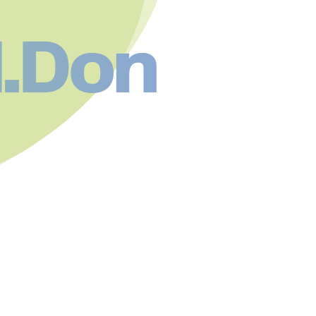
d.Don