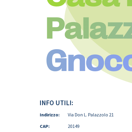
Palaz
Gnocc
INFO UTILI:
Indirizzo:
Via Don L. Palazzolo 21
CAP:
20149