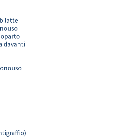
bilatte
onouso
poparto
a davanti
monouso
tigraffio)