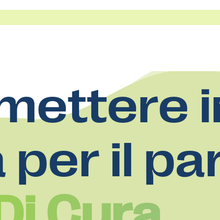
mettere i
a per il pa
Di Cura