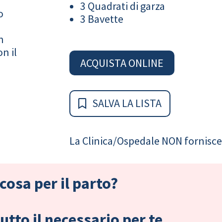
3 Quadrati di garza
o
3 Bavette
n
n il
ACQUISTA ONLINE
SALVA LA LISTA
La Clinica/Ospedale NON fornisce 
cosa per il parto?
tto il necessario per te.