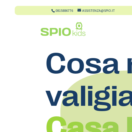
0815886776
ASSISTENZA@SPIO.IT
Cosa 
valigi
Casa 