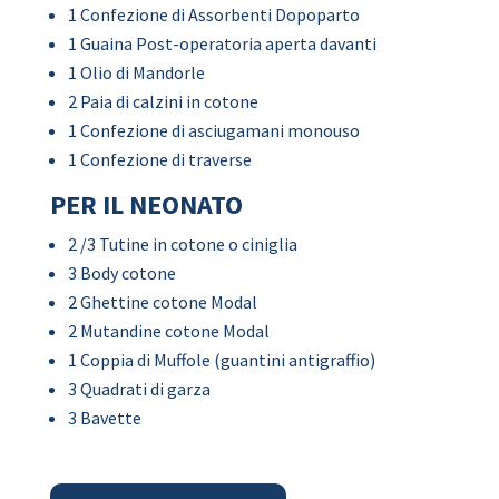
1 Confezione di Assorbenti Dopoparto
1 Guaina Post-operatoria aperta davanti
1 Olio di Mandorle
2 Paia di calzini in cotone
1 Confezione di asciugamani monouso
1 Confezione di traverse
PER IL NEONATO
2 /3 Tutine in cotone o ciniglia
3 Body cotone
2 Ghettine cotone Modal
2 Mutandine cotone Modal
1 Coppia di Muffole (guantini antigraffio)
3 Quadrati di garza
3 Bavette