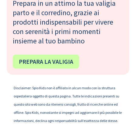
Prepara in un attimo la tua valigia
parto e il corredino, grazie ai
prodotti indispensabili per vivere
con serenità i primi momenti
insieme al tuo bambino
PREPARA LA VALIGIA
Disclaimer: Spio Kids non è affiliato in alcun modo con la struttura
ospedaliera oggetto di questa pagina. Tutte le indicazioni presenti su
questo sito web sono da ritenersi consigli, frutto di ricerche online ed
offline. Spio Kids, nonostante si impegni ad aggiornare il più possibile le
informazioni, declina ogni responsabilità sull’esattezza delle stesse.