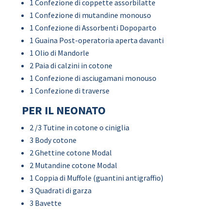
1 Confezione di coppette assorbilatte
1 Confezione di mutandine monouso
1 Confezione di Assorbenti Dopoparto
1 Guaina Post-operatoria aperta davanti
1 Olio di Mandorle
2 Paia di calzini in cotone
1 Confezione di asciugamani monouso
1 Confezione di traverse
PER IL NEONATO
2 /3 Tutine in cotone o ciniglia
3 Body cotone
2 Ghettine cotone Modal
2 Mutandine cotone Modal
1 Coppia di Muffole (guantini antigraffio)
3 Quadrati di garza
3 Bavette