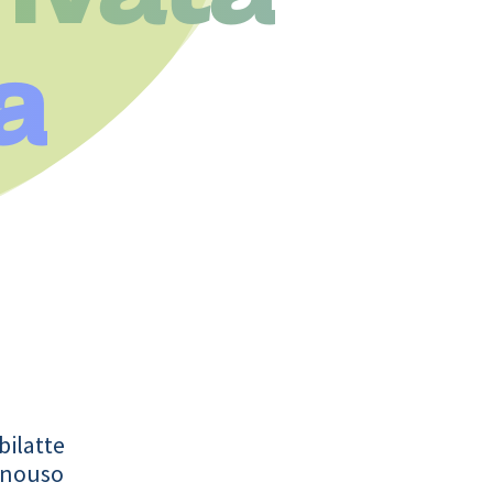
a
bilatte
onouso