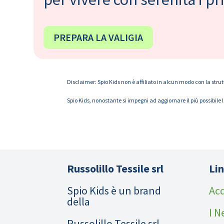
PREPARA LA VALIGIA
Disclaimer: Spio Kids non è affiliato in alcun modo con la strut
Spio Kids, nonostante si impegni ad aggiornare il più possibile 
Russolillo Tessile srl
Lin
Spio Kids è un brand
Acq
della
I N
Russolillo Tessile srl