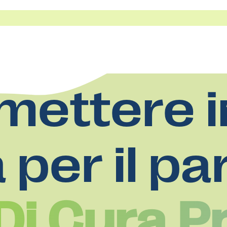
mettere i
a per il pa
Di Cura P