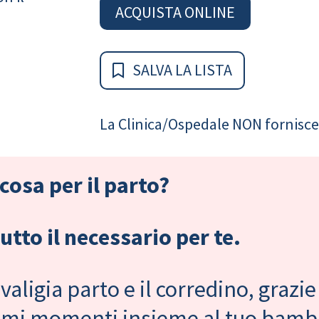
ACQUISTA ONLINE
SALVA LA LISTA
La Clinica/Ospedale NON fornisce 
cosa per il parto?
tto il necessario per te.
valigia parto e il corredino, grazie
primi momenti insieme al tuo bam