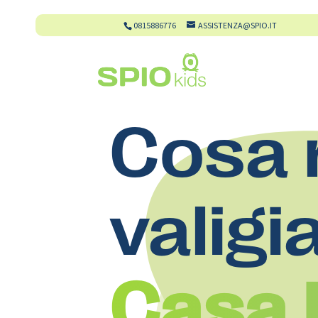
0815886776
ASSISTENZA@SPIO.IT
Cosa 
valigi
Casa 