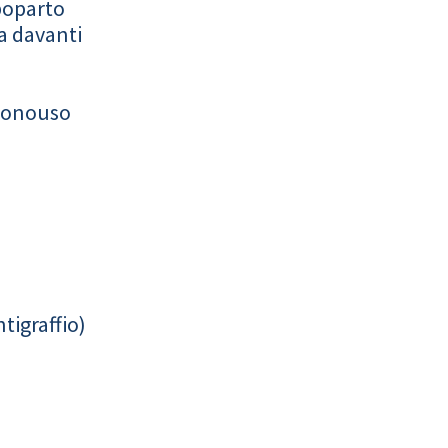
poparto
a davanti
monouso
tigraffio)