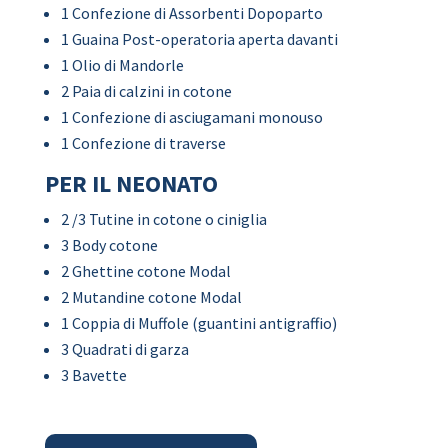
1 Confezione di Assorbenti Dopoparto
1 Guaina Post-operatoria aperta davanti
1 Olio di Mandorle
2 Paia di calzini in cotone
1 Confezione di asciugamani monouso
1 Confezione di traverse
PER IL NEONATO
2 /3 Tutine in cotone o ciniglia
3 Body cotone
2 Ghettine cotone Modal
2 Mutandine cotone Modal
1 Coppia di Muffole (guantini antigraffio)
3 Quadrati di garza
3 Bavette