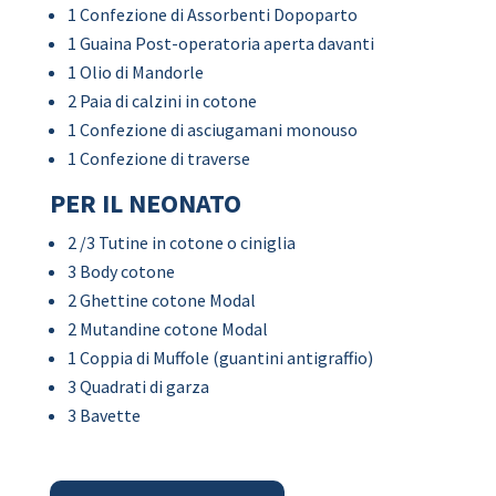
1 Confezione di Assorbenti Dopoparto
1 Guaina Post-operatoria aperta davanti
1 Olio di Mandorle
2 Paia di calzini in cotone
1 Confezione di asciugamani monouso
1 Confezione di traverse
PER IL NEONATO
2 /3 Tutine in cotone o ciniglia
3 Body cotone
2 Ghettine cotone Modal
2 Mutandine cotone Modal
1 Coppia di Muffole (guantini antigraffio)
3 Quadrati di garza
3 Bavette