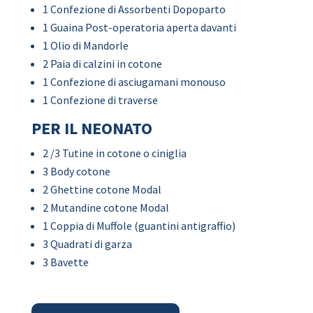
1 Confezione di Assorbenti Dopoparto
1 Guaina Post-operatoria aperta davanti
1 Olio di Mandorle
2 Paia di calzini in cotone
1 Confezione di asciugamani monouso
1 Confezione di traverse
PER IL NEONATO
2 /3 Tutine in cotone o ciniglia
3 Body cotone
2 Ghettine cotone Modal
2 Mutandine cotone Modal
1 Coppia di Muffole (guantini antigraffio)
3 Quadrati di garza
3 Bavette