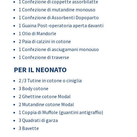
1 Confezione di coppette assorbilatte
1 Confezione di mutandine monouso
1 Confezione di Assorbenti Dopoparto
1 Guaina Post-operatoria aperta davanti
1 Olio di Mandorle
2 Paia di calzini in cotone
1 Confezione di asciugamani monouso
1 Confezione di traverse
PER IL NEONATO
2 /3 Tutine in cotone o ciniglia
3 Body cotone
2 Ghettine cotone Modal
2 Mutandine cotone Modal
1 Coppia di Muffole (guantini antigraffio)
3 Quadrati di garza
3 Bavette