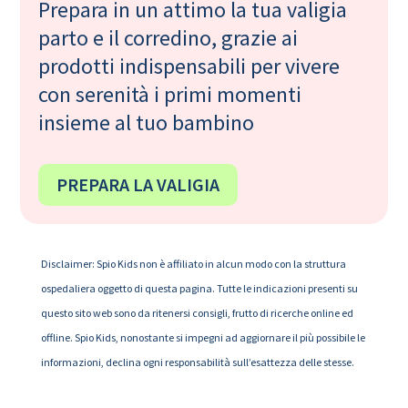
Prepara in un attimo la tua valigia
parto e il corredino, grazie ai
prodotti indispensabili per vivere
con serenità i primi momenti
insieme al tuo bambino
PREPARA LA VALIGIA
Disclaimer: Spio Kids non è affiliato in alcun modo con la struttura
ospedaliera oggetto di questa pagina. Tutte le indicazioni presenti su
questo sito web sono da ritenersi consigli, frutto di ricerche online ed
offline. Spio Kids, nonostante si impegni ad aggiornare il più possibile le
informazioni, declina ogni responsabilità sull’esattezza delle stesse.