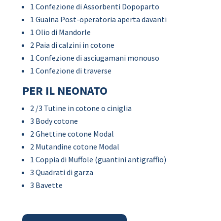
1 Confezione di Assorbenti Dopoparto
1 Guaina Post-operatoria aperta davanti
1 Olio di Mandorle
2 Paia di calzini in cotone
1 Confezione di asciugamani monouso
1 Confezione di traverse
PER IL NEONATO
2 /3 Tutine in cotone o ciniglia
3 Body cotone
2 Ghettine cotone Modal
2 Mutandine cotone Modal
1 Coppia di Muffole (guantini antigraffio)
3 Quadrati di garza
3 Bavette