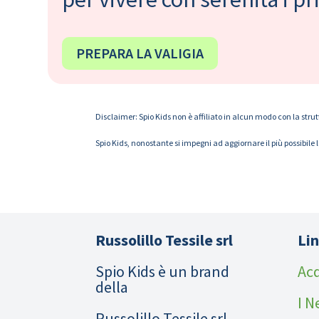
PREPARA LA VALIGIA
Disclaimer: Spio Kids non è affiliato in alcun modo con la strut
Spio Kids, nonostante si impegni ad aggiornare il più possibile 
Russolillo Tessile srl
Lin
Spio Kids è un brand
Acq
della
I N
Russolillo Tessile srl