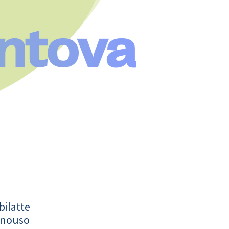
ntova
bilatte
onouso