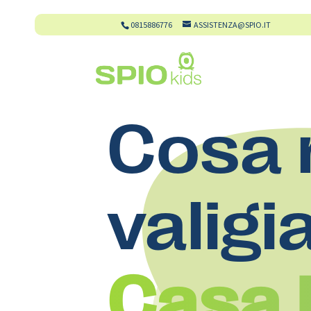
0815886776
ASSISTENZA@SPIO.IT
Cosa 
valigi
Casa 