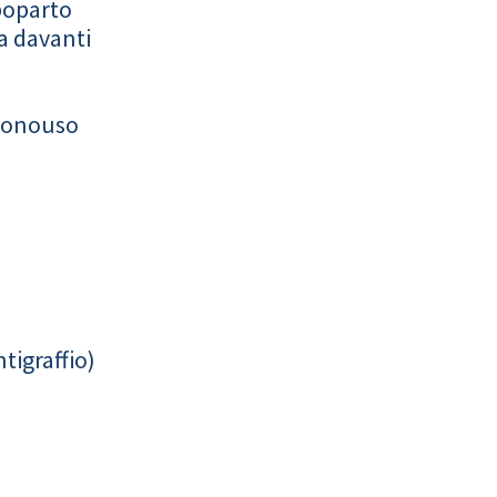
poparto
a davanti
monouso
tigraffio)