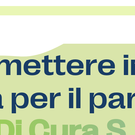
mettere i
a per il pa
Di Cura S.