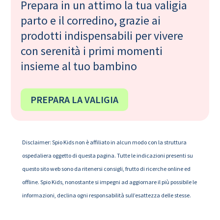
Prepara in un attimo la tua valigia
parto e il corredino, grazie ai
prodotti indispensabili per vivere
con serenità i primi momenti
insieme al tuo bambino
PREPARA LA VALIGIA
Disclaimer: Spio Kids non è affiliato in alcun modo con la struttura
ospedaliera oggetto di questa pagina. Tutte le indicazioni presenti su
questo sito web sono da ritenersi consigli, frutto di ricerche online ed
offline. Spio Kids, nonostante si impegni ad aggiornare il più possibile le
informazioni, declina ogni responsabilità sull’esattezza delle stesse.