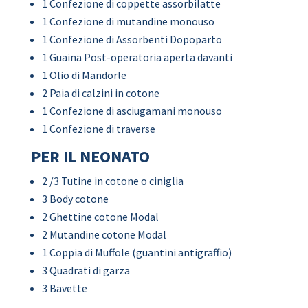
1 Confezione di coppette assorbilatte
1 Confezione di mutandine monouso
1 Confezione di Assorbenti Dopoparto
1 Guaina Post-operatoria aperta davanti
1 Olio di Mandorle
2 Paia di calzini in cotone
1 Confezione di asciugamani monouso
1 Confezione di traverse
PER IL NEONATO
2 /3 Tutine in cotone o ciniglia
3 Body cotone
2 Ghettine cotone Modal
2 Mutandine cotone Modal
1 Coppia di Muffole (guantini antigraffio)
3 Quadrati di garza
3 Bavette