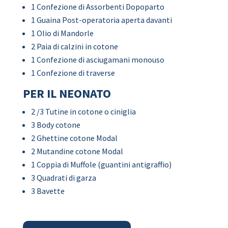
1 Confezione di Assorbenti Dopoparto
1 Guaina Post-operatoria aperta davanti
1 Olio di Mandorle
2 Paia di calzini in cotone
1 Confezione di asciugamani monouso
1 Confezione di traverse
PER IL NEONATO
2 /3 Tutine in cotone o ciniglia
3 Body cotone
2 Ghettine cotone Modal
2 Mutandine cotone Modal
1 Coppia di Muffole (guantini antigraffio)
3 Quadrati di garza
3 Bavette