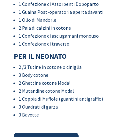
1 Confezione di Assorbenti Dopoparto
1 Guaina Post-operatoria aperta davanti
1 Olio di Mandorle
2 Paia di calzini in cotone
1 Confezione di asciugamani monouso
1 Confezione di traverse
PER IL NEONATO
2 /3 Tutine in cotone o ciniglia
3 Body cotone
2 Ghettine cotone Modal
2 Mutandine cotone Modal
1 Coppia di Muffole (guantini antigraffio)
3 Quadrati di garza
3 Bavette