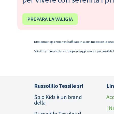
PREPARA LA VALIGIA
Disclaimer: Spio Kids non è affiliato in alcun modo con la strut
Spio Kids, nonostante si impegni ad aggiornare il più possibile 
Russolillo Tessile srl
Lin
Spio Kids è un brand
Acq
della
I N
Russolillo Tessile srl