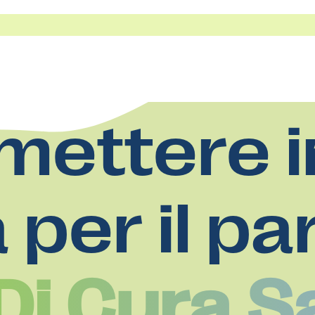
mettere i
a per il pa
Di Cura S