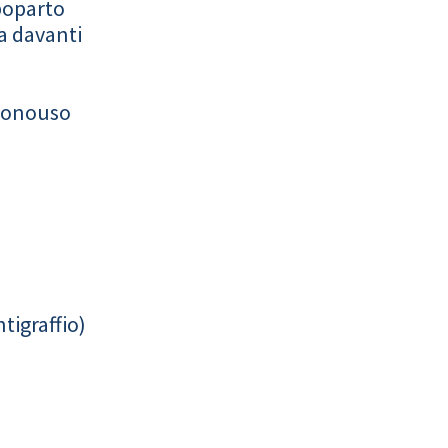
poparto
a davanti
monouso
tigraffio)