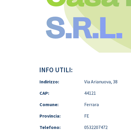
S.R.L.
INFO UTILI:
Indirizzo:
Via Arianuova, 38
CAP:
44121
Comune:
Ferrara
Provincia:
FE
Telefono:
0532207472