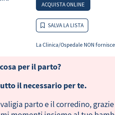
ACQUISTA ONLINE
SALVA LA LISTA
La Clinica/Ospedale NON fornisce 
cosa per il parto?
tto il necessario per te.
valigia parto e il corredino, grazie
primi momenti insieme al tuo bam