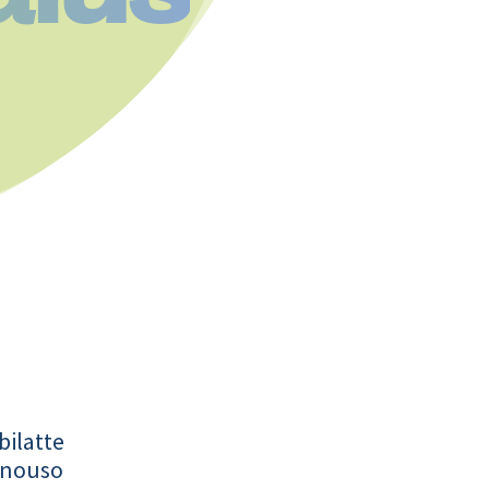
bilatte
onouso