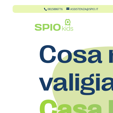
0815886776
ASSISTENZA@SPIO.IT
Cosa 
valigi
Casa 