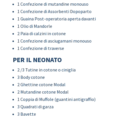
1 Confezione di mutandine monouso
1 Confezione di Assorbenti Dopoparto
1 Guaina Post-operatoria aperta davanti
1 Olio di Mandorle
2 Paia di calzini in cotone
1 Confezione di asciugamani monouso
1 Confezione di traverse
PER IL NEONATO
2 /3 Tutine in cotone o ciniglia
3 Body cotone
2 Ghettine cotone Modal
2 Mutandine cotone Modal
1 Coppia di Muffole (guantini antigraffio)
3 Quadrati di garza
3 Bavette