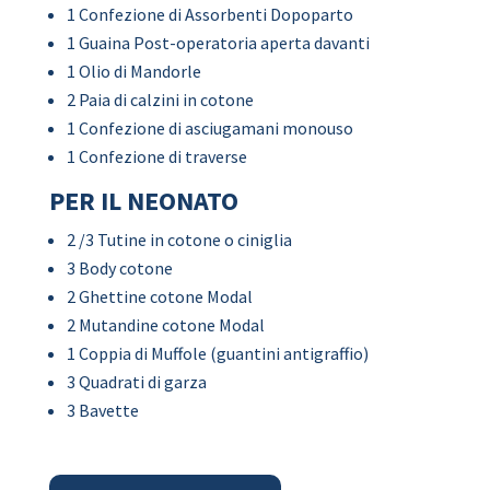
1 Confezione di Assorbenti Dopoparto
1 Guaina Post-operatoria aperta davanti
1 Olio di Mandorle
2 Paia di calzini in cotone
1 Confezione di asciugamani monouso
1 Confezione di traverse
PER IL NEONATO
2 /3 Tutine in cotone o ciniglia
3 Body cotone
2 Ghettine cotone Modal
2 Mutandine cotone Modal
1 Coppia di Muffole (guantini antigraffio)
3 Quadrati di garza
3 Bavette