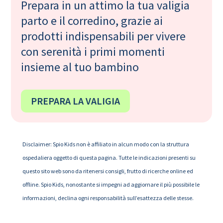
Prepara in un attimo la tua valigia
parto e il corredino, grazie ai
prodotti indispensabili per vivere
con serenità i primi momenti
insieme al tuo bambino
PREPARA LA VALIGIA
Disclaimer: Spio Kids non è affiliato in alcun modo con la struttura
ospedaliera oggetto di questa pagina. Tutte le indicazioni presenti su
questo sito web sono da ritenersi consigli, frutto di ricerche online ed
offline. Spio Kids, nonostante si impegni ad aggiornare il più possibile le
informazioni, declina ogni responsabilità sull’esattezza delle stesse.