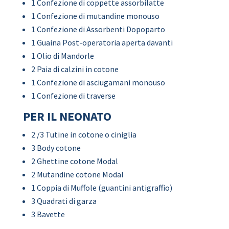
1 Confezione di coppette assorbilatte
1 Confezione di mutandine monouso
1 Confezione di Assorbenti Dopoparto
1 Guaina Post-operatoria aperta davanti
1 Olio di Mandorle
2 Paia di calzini in cotone
1 Confezione di asciugamani monouso
1 Confezione di traverse
PER IL NEONATO
2 /3 Tutine in cotone o ciniglia
3 Body cotone
2 Ghettine cotone Modal
2 Mutandine cotone Modal
1 Coppia di Muffole (guantini antigraffio)
3 Quadrati di garza
3 Bavette