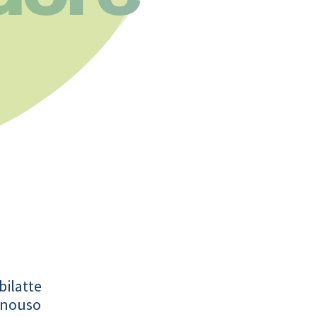
a
bilatte
onouso