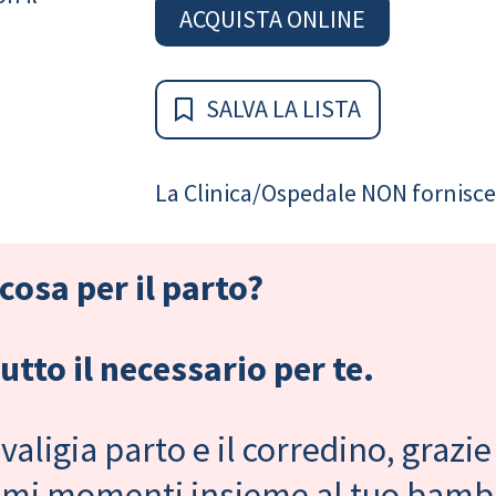
ACQUISTA ONLINE
SALVA LA LISTA
La Clinica/Ospedale NON fornisce 
cosa per il parto?
tto il necessario per te.
valigia parto e il corredino, grazie
primi momenti insieme al tuo bam