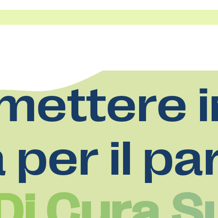
mettere i
a per il pa
Di Cura S