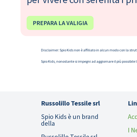
PREPARA LA VALIGIA
Disclaimer: Spio Kids non è affiliato in alcun modo con la strut
Spio Kids, nonostante si impegni ad aggiornare il più possibile 
Russolillo Tessile srl
Lin
Spio Kids è un brand
Acq
della
I N
Russolillo Tessile srl