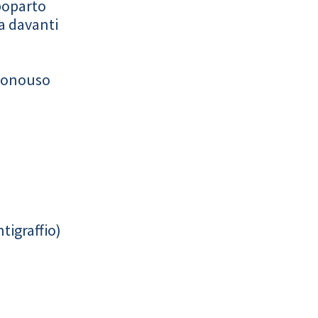
poparto
a davanti
monouso
tigraffio)