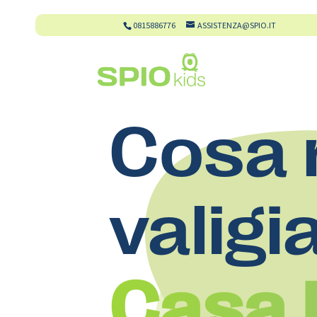
0815886776
ASSISTENZA@SPIO.IT
Cosa 
valigi
Casa 