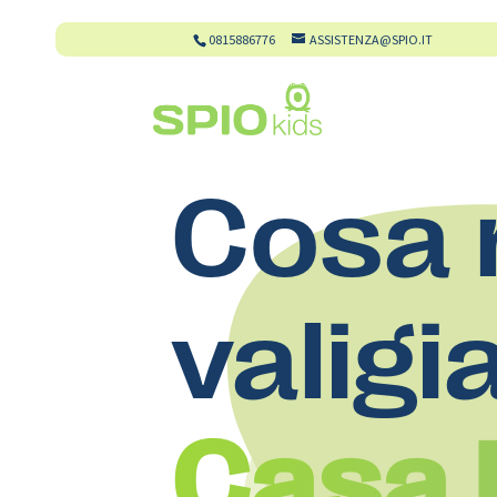
0815886776
ASSISTENZA@SPIO.IT
Cosa 
valigi
Casa D