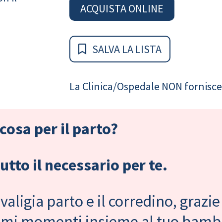
ACQUISTA ONLINE
SALVA LA LISTA
La Clinica/Ospedale NON fornisce 
cosa per il parto?
tto il necessario per te.
valigia parto e il corredino, grazie
primi momenti insieme al tuo bam