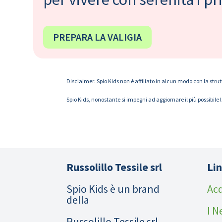
PREPARA LA VALIGIA
Disclaimer: Spio Kids non è affiliato in alcun modo con la strut
Spio Kids, nonostante si impegni ad aggiornare il più possibile 
Russolillo Tessile srl
Lin
Spio Kids è un brand
Acq
della
I N
Russolillo Tessile srl