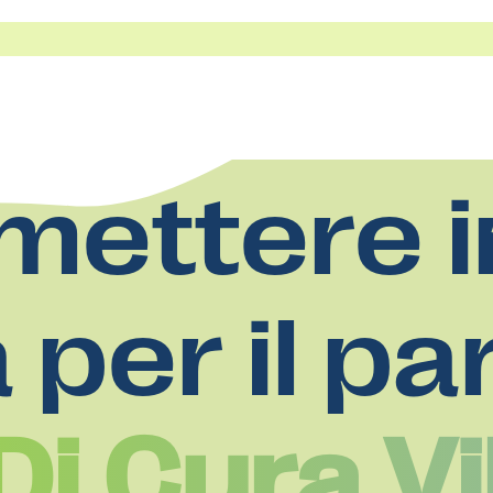
mettere i
a per il pa
i Cura Vi