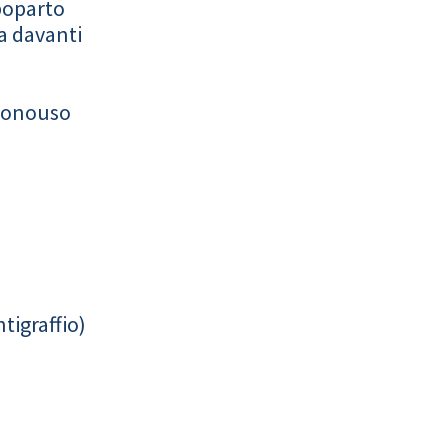
poparto
a davanti
monouso
tigraffio)