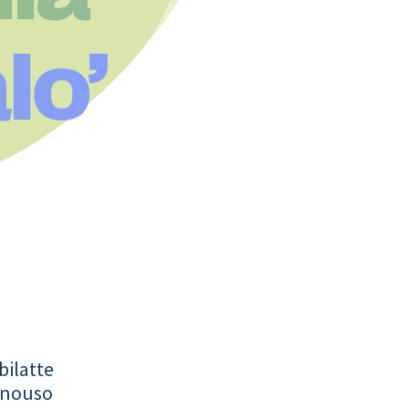
lo’
bilatte
onouso