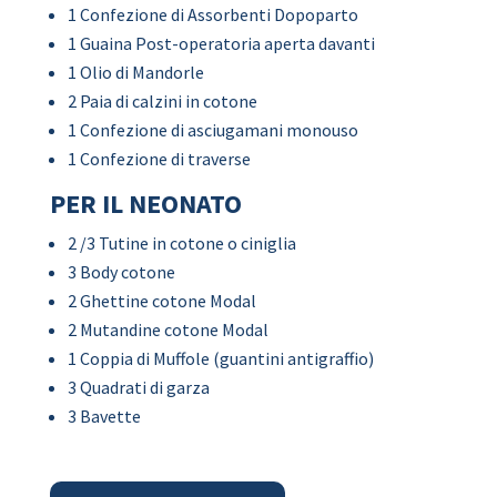
1 Confezione di Assorbenti Dopoparto
1 Guaina Post-operatoria aperta davanti
1 Olio di Mandorle
2 Paia di calzini in cotone
1 Confezione di asciugamani monouso
1 Confezione di traverse
PER IL NEONATO
2 /3 Tutine in cotone o ciniglia
3 Body cotone
2 Ghettine cotone Modal
2 Mutandine cotone Modal
1 Coppia di Muffole (guantini antigraffio)
3 Quadrati di garza
3 Bavette