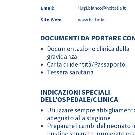
Email:
liugi.bianco@hcitalia.it
Sito Web:
www.hcitalia.it
DOCUMENTI DA PORTARE CON
Documentazione clinica della
gravidanza
Carta di identità/Passaporto
Tessera sanitaria
INDICAZIONI SPECIALI
DELL’OSPEDALE/CLINICA
Utilizzare sempre abbigliament
adeguato alla stagione
Preparare i cambi del neonato i
bustine separate, numerate e co