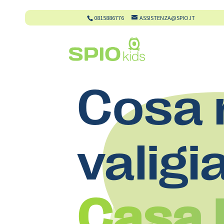
0815886776
ASSISTENZA@SPIO.IT
Cosa 
valigi
Casa D