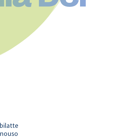
bilatte
onouso