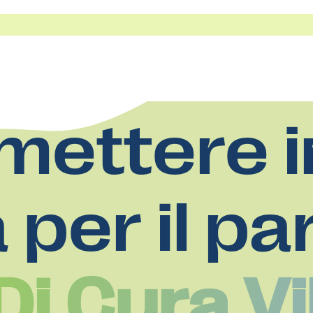
mettere i
a per il pa
i Cura Vil