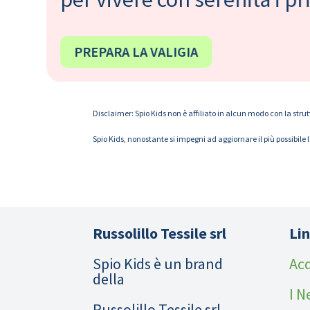
PREPARA LA VALIGIA
Disclaimer: Spio Kids non è affiliato in alcun modo con la strut
Spio Kids, nonostante si impegni ad aggiornare il più possibile 
Russolillo Tessile srl
Lin
Spio Kids è un brand
Acq
della
I N
Russolillo Tessile srl