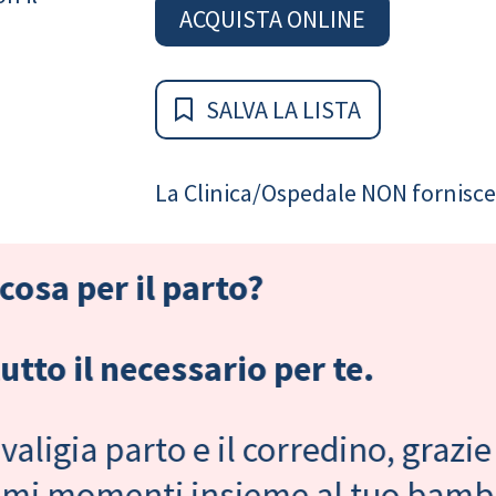
ACQUISTA ONLINE
SALVA LA LISTA
La Clinica/Ospedale NON fornisce 
cosa per il parto?
tto il necessario per te.
valigia parto e il corredino, grazie
primi momenti insieme al tuo bam