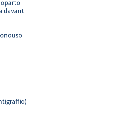
poparto
a davanti
monouso
tigraffio)