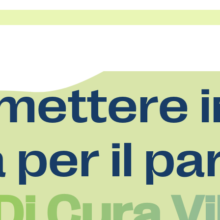
mettere i
a per il pa
i Cura Vi