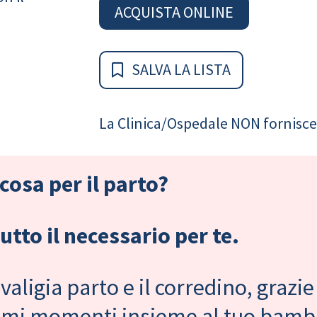
ACQUISTA ONLINE
SALVA LA LISTA
La Clinica/Ospedale NON fornisce 
cosa per il parto?
tto il necessario per te.
valigia parto e il corredino, grazie
primi momenti insieme al tuo bam