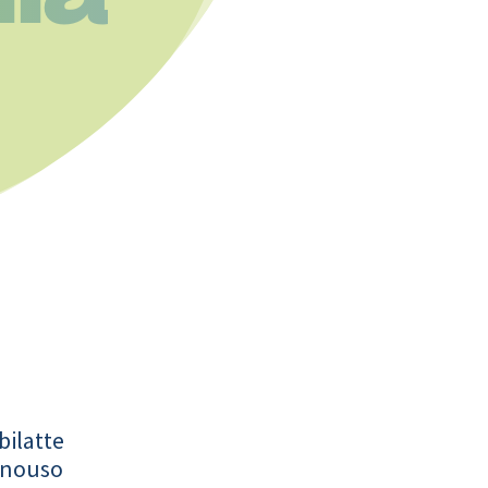
bilatte
onouso