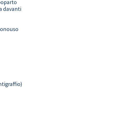
poparto
a davanti
monouso
tigraffio)