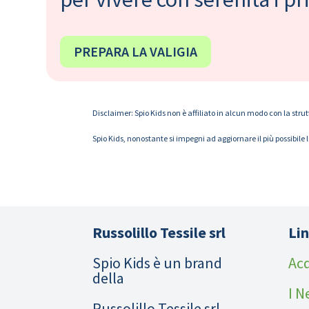
PREPARA LA VALIGIA
Disclaimer: Spio Kids non è affiliato in alcun modo con la strut
Spio Kids, nonostante si impegni ad aggiornare il più possibile 
Russolillo Tessile srl
Lin
Spio Kids è un brand
Acq
della
I N
Russolillo Tessile srl