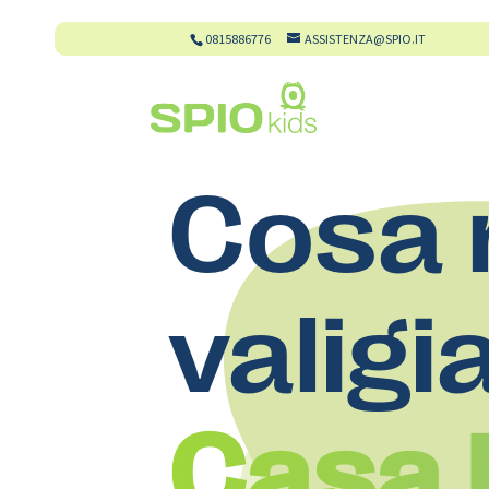
0815886776
ASSISTENZA@SPIO.IT
Cosa 
valigi
Casa D