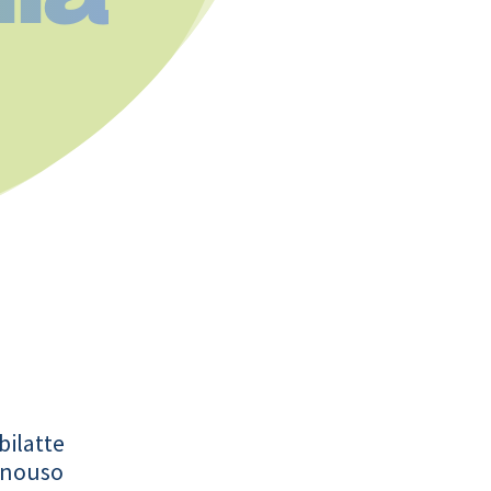
bilatte
onouso