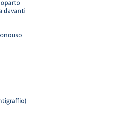
poparto
a davanti
monouso
tigraffio)