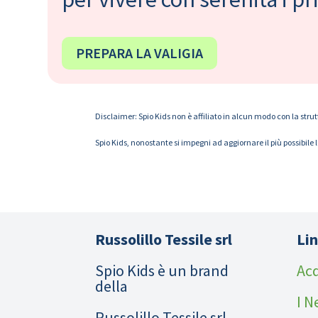
PREPARA LA VALIGIA
Disclaimer: Spio Kids non è affiliato in alcun modo con la strut
Spio Kids, nonostante si impegni ad aggiornare il più possibile 
Russolillo Tessile srl
Lin
Spio Kids è un brand
Acq
della
I N
Russolillo Tessile srl