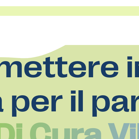
mettere i
a per il pa
i Cura Vi