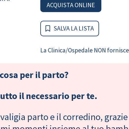
ACQUISTA ONLINE
SALVA LA LISTA
La Clinica/Ospedale NON fornisce 
cosa per il parto?
tto il necessario per te.
valigia parto e il corredino, grazie
primi momenti insieme al tuo bam