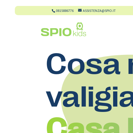
0815886776
ASSISTENZA@SPIO.IT
Cosa 
valigi
Casa D