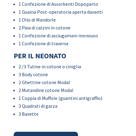
1 Confezione di Assorbenti Dopoparto
1 Guaina Post-operatoria aperta davanti
1 Olio di Mandorle
2 Paia di calzini in cotone
1 Confezione di asciugamani monouso
1 Confezione di traverse
PER IL NEONATO
2 /3 Tutine in cotone o ciniglia
3 Body cotone
2 Ghettine cotone Modal
2 Mutandine cotone Modal
1 Coppia di Muffole (guantini antigraffio)
3 Quadrati di garza
3 Bavette